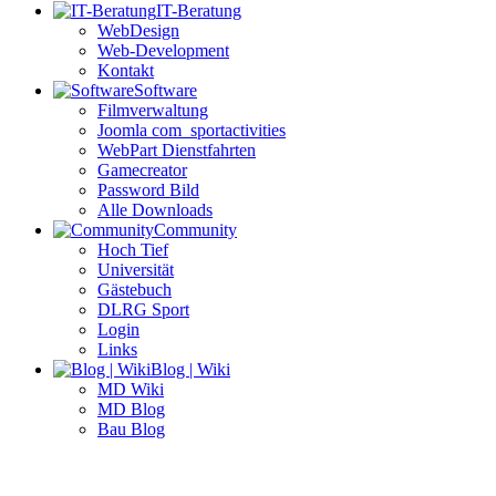
IT-Beratung
WebDesign
Web-Development
Kontakt
Software
Filmverwaltung
Joomla com_sportactivities
WebPart Dienstfahrten
Gamecreator
Password Bild
Alle Downloads
Community
Hoch Tief
Universität
Gästebuch
DLRG Sport
Login
Links
Blog | Wiki
MD Wiki
MD Blog
Bau Blog