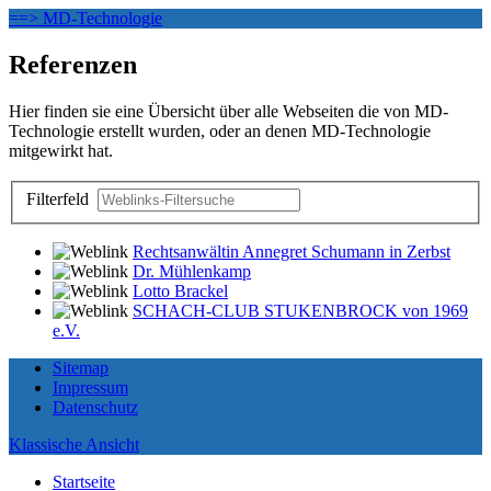
==> MD-Technologie
Referenzen
Hier finden sie eine Übersicht über alle Webseiten die von MD-
Technologie erstellt wurden, oder an denen MD-Technologie
mitgewirkt hat.
Filterfeld
Rechtsanwältin Annegret Schumann in Zerbst
Dr. Mühlenkamp
Lotto Brackel
SCHACH-CLUB STUKENBROCK von 1969
e.V.
Sitemap
Impressum
Datenschutz
Klassische Ansicht
Startseite