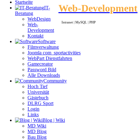
Startseite
Web-Development
IT-
Beratung
WebDesign
Intranet | MySQL | PHP
Web-
Development
Kontakt
Software
Filmverwaltung
Joomla com_sportactivities
WebPart Dienstfahrten
Gamecreator
Password Bild
Alle Downloads
Community
Hoch Tief
Universität
Gästebuch
DLRG Sport
Login
Links
Blog | Wiki
MD Wiki
MD Blog
Bau Blog