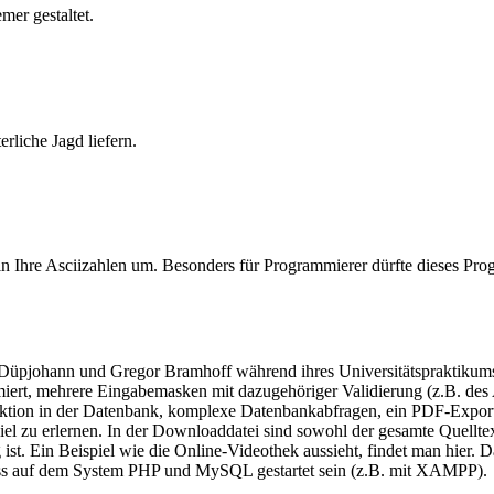
mer gestaltet.
erliche Jagd liefern.
 Ihre Asciizahlen um. Besonders für Programmierer dürfte dieses Prog
Düpjohann und Gregor Bramhoff während ihres Universitätspraktikums i
ert, mehrere Eingabemasken mit dazugehöriger Validierung (z.B. des A
funktion in der Datenbank, komplexe Datenbankabfragen, ein PDF-Export 
l zu erlernen. In der Downloaddatei sind sowohl der gesamte Quelltex
st. Ein Beispiel wie die Online-Videothek aussieht, findet man hier. Dab
muss auf dem System PHP und MySQL gestartet sein (z.B. mit XAMPP).