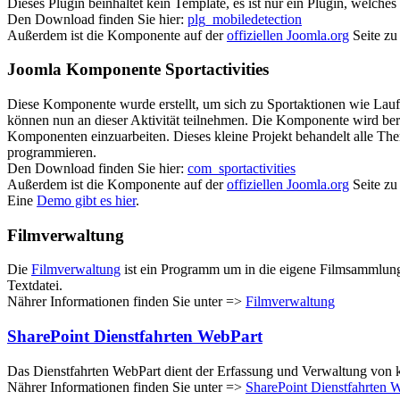
Dieses Plugin beinhaltet kein Template, es ist nur ein Plugin, welche
Den Download finden Sie hier:
plg_mobiledetection
Außerdem ist die Komponente auf der
offiziellen Joomla.org
Seite zu
Joomla Komponente Sportactivities
Diese Komponente wurde erstellt, um sich zu Sportaktionen wie Lau
können nun an dieser Aktivität teilnehmen. Die Komponente wird be
Komponenten einzuarbeiten. Dieses kleine Projekt behandelt alle T
programmieren.
Den Download finden Sie hier:
com_sportactivities
Außerdem ist die Komponente auf der
offiziellen Joomla.org
Seite zu
Eine
Demo gibt es hier
.
Filmverwaltung
Die
Filmverwaltung
ist ein Programm um in die eigene Filmsammlung e
Textdatei.
Nährer Informationen finden Sie unter =>
Filmverwaltung
SharePoint Dienstfahrten WebPart
Das Dienstfahrten WebPart dient der Erfassung und Verwaltung von k
Nährer Informationen finden Sie unter =>
SharePoint Dienstfahrten 