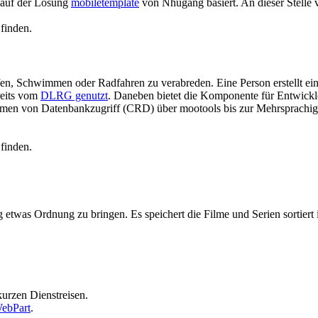
s auf der Lösung
mobiletemplate
von Nhugang basiert. An dieser Stelle v
 finden.
fen, Schwimmen oder Radfahren zu verabreden. Eine Person erstellt e
reits vom
DLRG genutzt
. Daneben bietet die Komponente für Entwickler
hemen von Datenbankzugriff (CRD) über mootools bis zur Mehrsprachigk
 finden.
twas Ordnung zu bringen. Es speichert die Filme und Serien sortiert 
urzen Dienstreisen.
WebPart
.