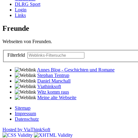
DLRG Sport
Login
Links
Freunde
Webseiten von Freunden.
Filterfeld
Annes Blog - Geschichten und Romane
Stephan Tentrup
Daniel Marschall
Viathinksoft
Witz komm raus
Meine alte Webseite
Sitemap
Impressum
Datenschutz
Hosted by ViaThinkSoft