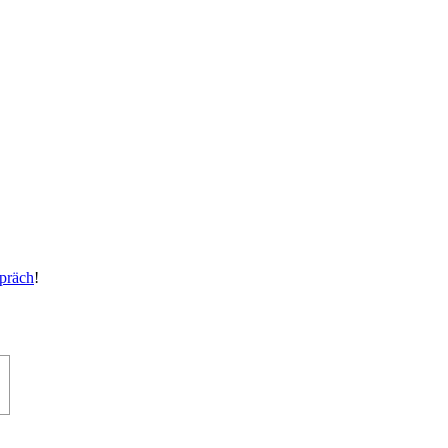
präch
!