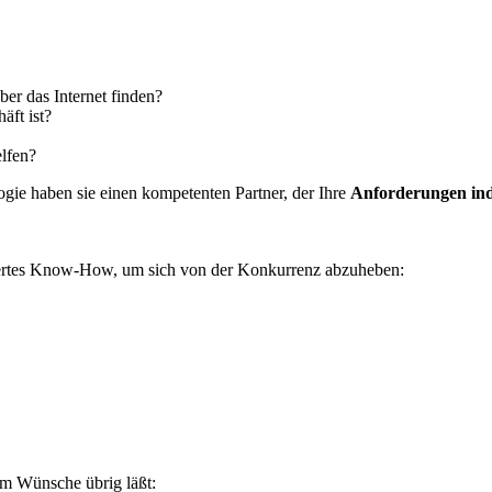
er das Internet finden?
äft ist?
lfen?
ie haben sie einen kompetenten Partner, der Ihre
Anforderungen ind
iertes Know-How, um sich von der Konkurrenz abzuheben:
m Wünsche übrig läßt: