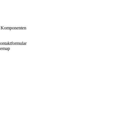
te Komponenten
Kontaktformular
itemap